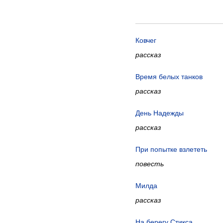
Ковчег
рассказ
Время белых танков
рассказ
День Надежды
рассказ
При попытке взлететь
повесть
Милда
рассказ
На берегу Стикса